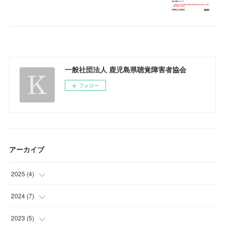
一般社団法人 鹿児島県聴覚障害者協会
フォロー
アーカイブ
2025
(
4
)
(
2
)
2024
(
7
)
(
1
)
(
1
)
2023
(
5
)